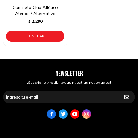
Camiseta Club Atlético
Atenas / Alternativa
2.290
$
NEWSLETTER
¡Suscribite y recibí todas nuestras novedades!



