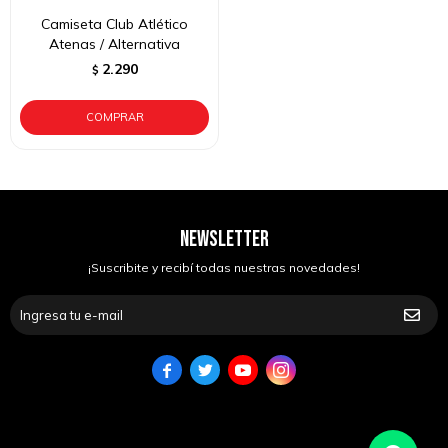
Camiseta Club Atlético
Atenas / Alternativa
2.290
$
NEWSLETTER
¡Suscribite y recibí todas nuestras novedades!



