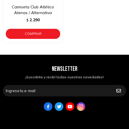
Camiseta Club Atlético
Atenas / Alternativa
2.290
$
NEWSLETTER
¡Suscribite y recibí todas nuestras novedades!



