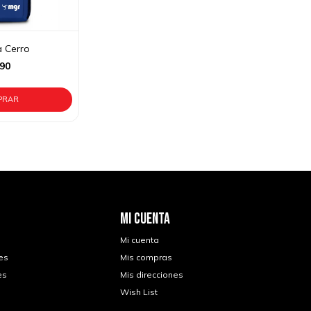
a Cerro
90
MI CUENTA
Mi cuenta
es
Mis compras
es
Mis direcciones
Wish List