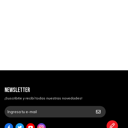
NEWSLETTER
¡Suscribite y recibí todas nuestras novedades!



