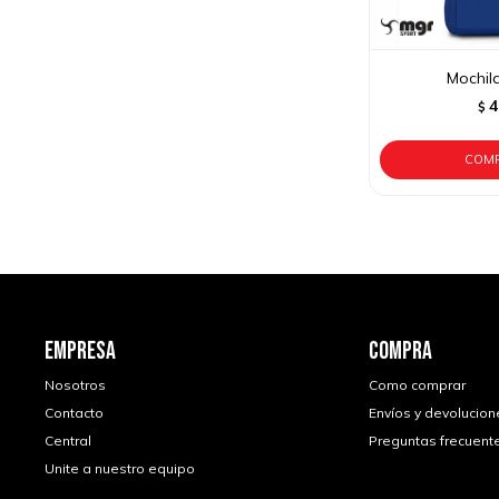
Mochil
4
$
EMPRESA
COMPRA
Nosotros
Como comprar
Contacto
Envíos y devolucion
Central
Preguntas frecuent
Unite a nuestro equipo