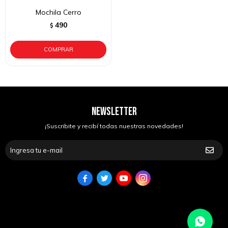
Mochila Cerro
490
$
NEWSLETTER
¡Suscribite y recibí todas nuestras novedades!



