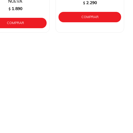
NUEVA
2.290
$
1.890
$