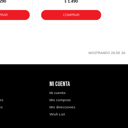
290
1.490
$
MOSTRANDO
26
DE
26
MI CUENTA
Mi cuenta
es
Mis compras
es
Mis direcciones
Wish List