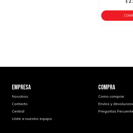
2.
$
EMPRESA
COMPRA
Nosotros
Como comprar
Contacto
Envíos y devolucion
Central
Preguntas frecuent
Unite a nuestro equipo