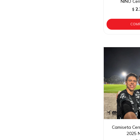
NIÑO Cerr
2.
$
Camiseta Cerr
2025 