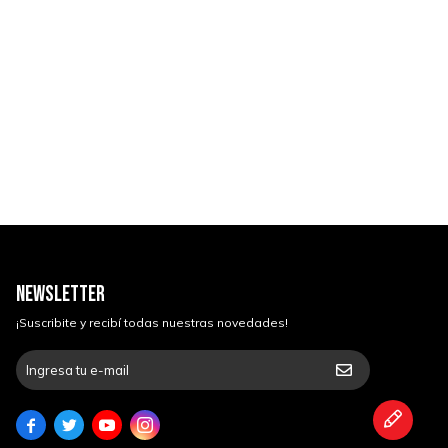
NEWSLETTER
¡Suscribite y recibí todas nuestras novedades!



