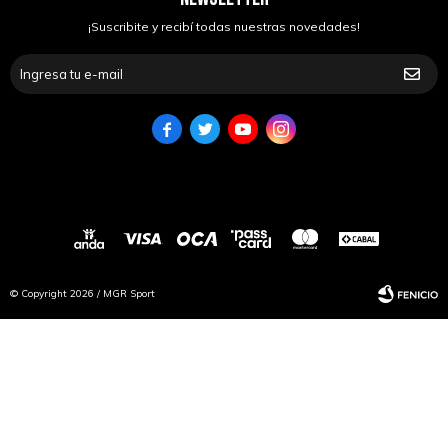
¡Suscribite y recibí todas nuestras novedades!




© Copyright 2026 / MGR Sport
Fenicio