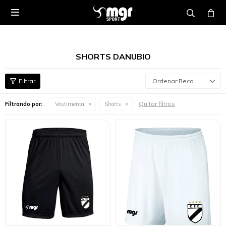

SHORTS DANUBIO
Recomendados
Quitar filtros
Filtrando por:
Vestimenta
Shorts