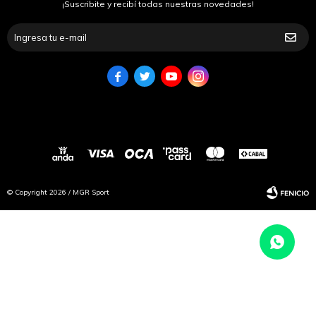
¡Suscribite y recibí todas nuestras novedades!




© Copyright 2026 / MGR Sport
Fenicio