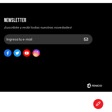
NEWSLETTER
¡Suscribite y recibí todas nuestras novedades!



