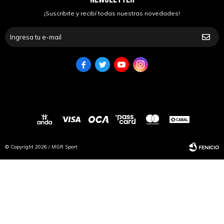
¡Suscribite y recibí todas nuestras novedades!




© Copyright 2026 / MGR Sport
Fenicio