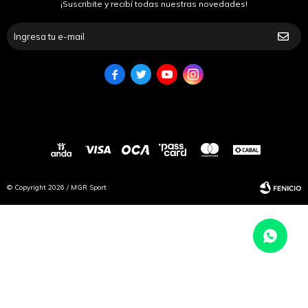
¡Suscribite y recibí todas nuestras novedades!




© Copyright 2026 / MGR Sport
Fenicio