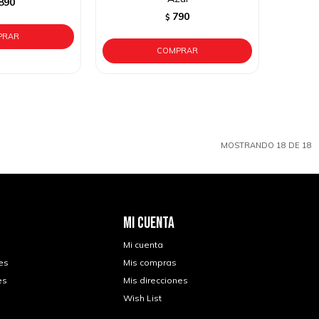
890
790
$
MOSTRANDO
18
DE
18
MI CUENTA
Mi cuenta
es
Mis compras
es
Mis direcciones
Wish List