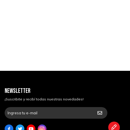
NEWSLETTER
¡Suscribite y recibí todas nuestras novedades!



