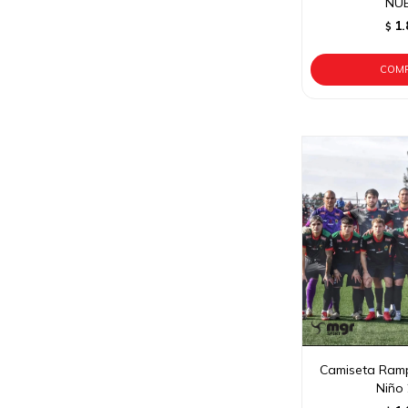
NU
1.
$
Camiseta Ramp
Niño