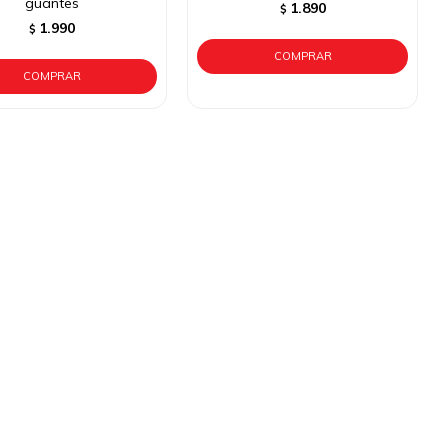
guantes
1.890
$
1.990
$