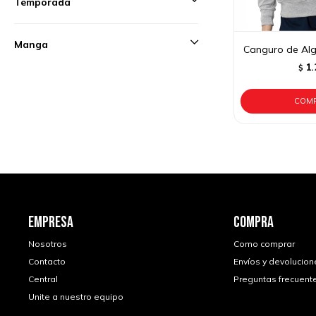
Temporada
Manga
Canguro de Alg
1.
$
EMPRESA
COMPRA
Nosotros
Como comprar
Contacto
Envíos y devolucion
Central
Preguntas frecuent
Unite a nuestro equipo