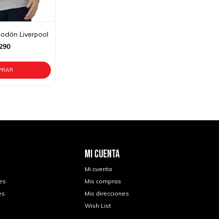
odón Liverpool
290
MI CUENTA
Mi cuenta
es
Mis compras
es
Mis direcciones
Wish List