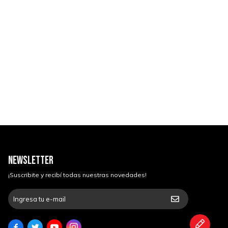
NEWSLETTER
¡Suscribite y recibí todas nuestras novedades!



