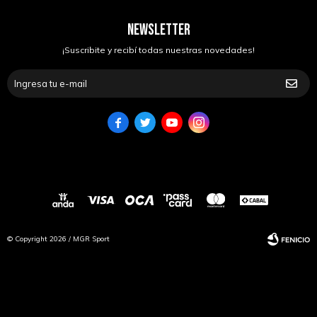
NEWSLETTER
¡Suscribite y recibí todas nuestras novedades!




© Copyright 2026 / MGR Sport