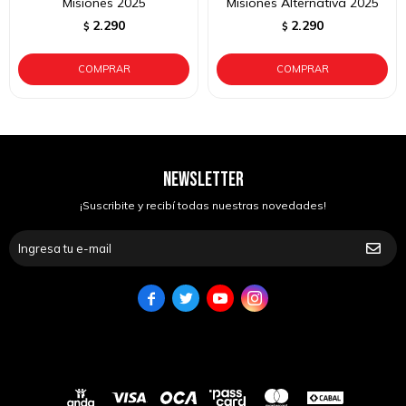
Misiones 2025
Misiones Alternativa 2025
2.290
2.290
$
$
NEWSLETTER
¡Suscribite y recibí todas nuestras novedades!



