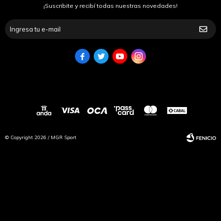
¡Suscribite y recibí todas nuestras novedades!




© Copyright 2026 / MGR Sport
Fenicio