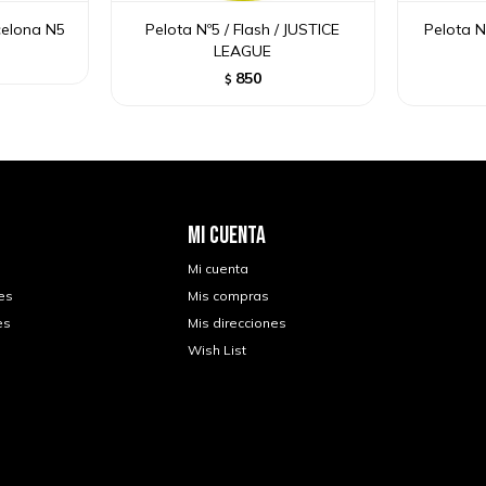
celona N5
Pelota Nº5 / Flash / JUSTICE
Pelota N
LEAGUE
850
$
MI CUENTA
Mi cuenta
es
Mis compras
es
Mis direcciones
Wish List