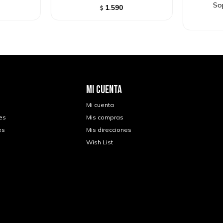
So
1.590
$
MI CUENTA
Mi cuenta
es
Mis compras
es
Mis direcciones
Wish List