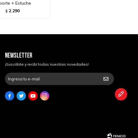
porte + Estuche
2.290
$
NEWSLETTER
¡Suscribite y recibí todas nuestras novedades!



