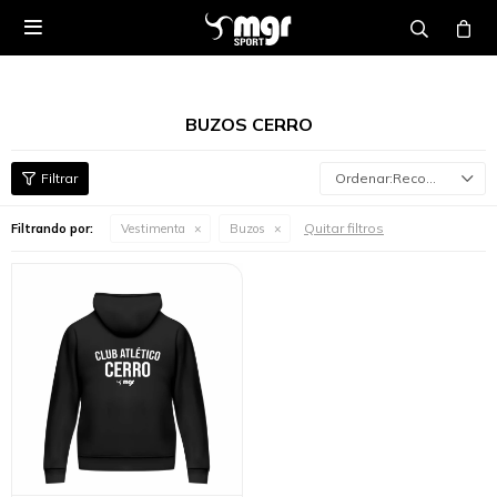

BUZOS CERRO
Recomendados
Quitar filtros
Filtrando por:
Vestimenta
Buzos