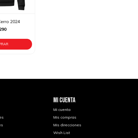
erro 2024
290
MI CUENTA
Mi cuenta
es
Mis compras
es
Mis direcciones
Wish List