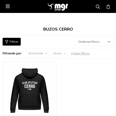

BUZOS CERRO
Recomendados
Quitar filtros
Filtrando por:
Vestimenta
Buzos