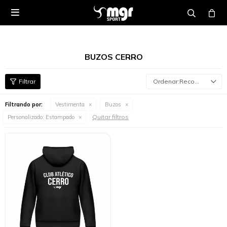

BUZOS CERRO
Recomendados
Filtrando por:
Vestimenta
Buzos
Quitar filtros
Personalizado:
Estampado