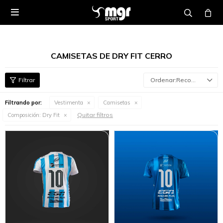

CAMISETAS DE DRY FIT CERRO
Recomendados
Filtrando por:
Vestimenta
Camisetas
Quitar filtros
Composición:
Dry Fit