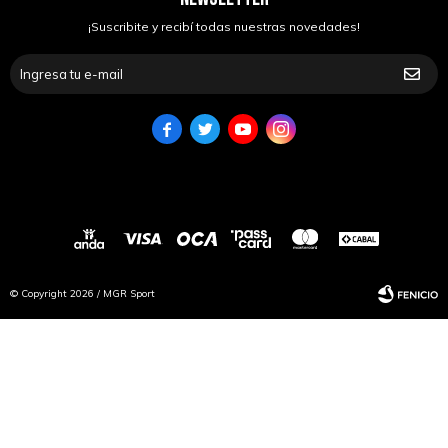
¡Suscribite y recibí todas nuestras novedades!




© Copyright 2026 / MGR Sport
Fenicio