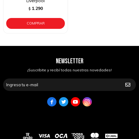
Liverpool
1.290
$
NEWSLETTER
¡Suscribite y recibí todas nuestras novedades!



