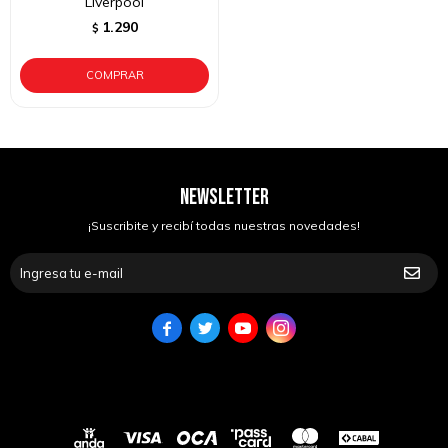
Liverpool
1.290
$
NEWSLETTER
¡Suscribite y recibí todas nuestras novedades!



