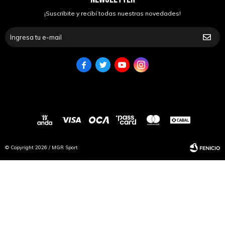
¡Suscribite y recibí todas nuestras novedades!




© Copyright 2026 / MGR Sport
Fenicio