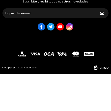
¡Suscribite y recibí todas nuestras novedades!




© Copyright 2026 / MGR Sport
Fenicio