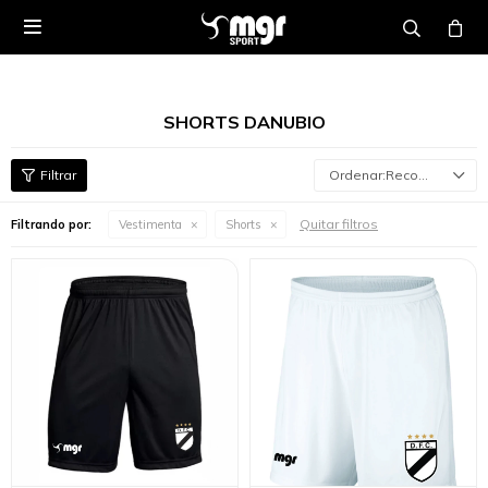

SHORTS DANUBIO
Recomendados
Quitar filtros
Filtrando por:
Vestimenta
Shorts