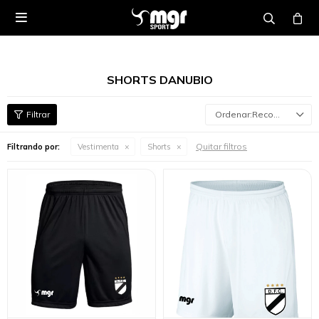

SHORTS DANUBIO
Recomendados
Quitar filtros
Filtrando por:
Vestimenta
Shorts