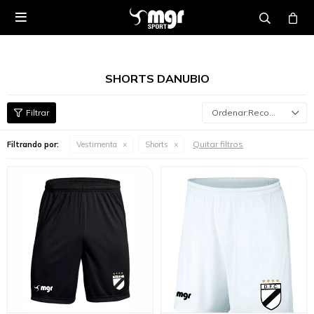

SHORTS DANUBIO
Recomendados
Quitar filtros
Filtrando por:
Vestimenta
Shorts