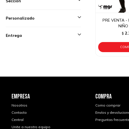
Sección
Personalizado
PRE VENTA - 
NIÑO 
2.
$
Entrega
EMPRESA
COMPRA
Nosotros
Como comprar
Contacto
Envíos y devolucion
Central
Preguntas frecuent
Unite a nuestro equipo