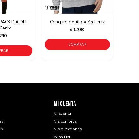
PACK DIA DEL
Canguro de Algodón Fénix
Fenix
1.290
$
290
MI CUENTA
Mi cuenta
es
Mis compras
es
Mis direcciones
Wish List