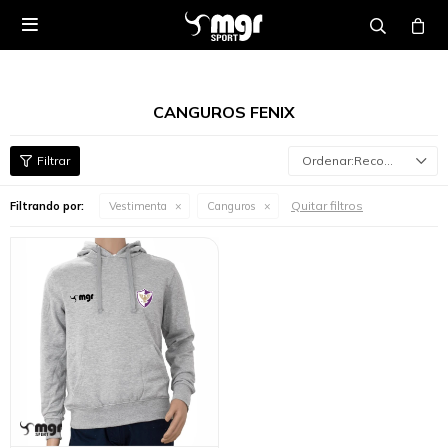

CANGUROS FENIX
Recomendados
Quitar filtros
Filtrando por:
Vestimenta
Canguros