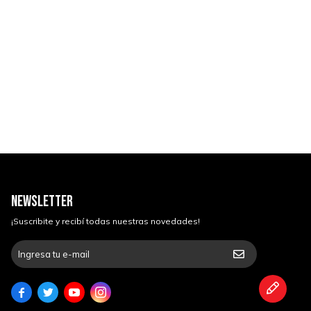
NEWSLETTER
¡Suscribite y recibí todas nuestras novedades!



