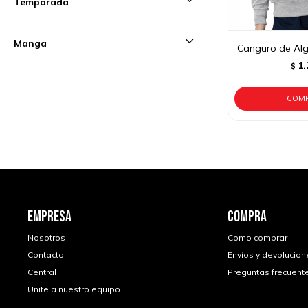
Temporada
Manga
Canguro de Alg
1.
$
EMPRESA
COMPRA
Nosotros
Como comprar
Contacto
Envíos y devolucion
Central
Preguntas frecuent
Unite a nuestro equipo