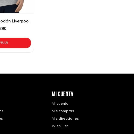
odón Liverpool
290
MI CUENTA
Mi cuenta
es
Mis compras
es
Mis direcciones
Wish List