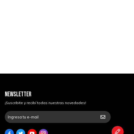
NEWSLETTER
¡Suscribite y recibí todas nuestras novedades!



