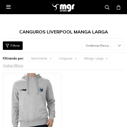

CANGUROS LIVERPOOL MANGA LARGA
Recomendados
Filtrando por:
Vestimenta
Canguros
Manga:
Larga
Quitar filtros