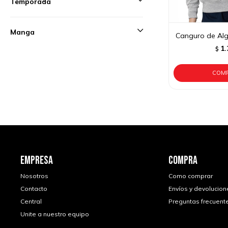
Temporada
Manga
Canguro de Alg
1.
$
EMPRESA
COMPRA
Nosotros
Como comprar
Contacto
Envíos y devolucion
Central
Preguntas frecuent
Unite a nuestro equipo