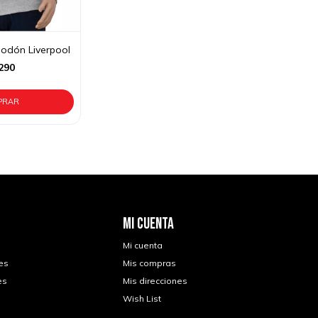
odón Liverpool
290
MI CUENTA
Mi cuenta
es
Mis compras
es
Mis direcciones
Wish List