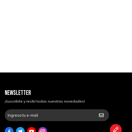
NEWSLETTER
¡Suscribite y recibí todas nuestras novedades!



