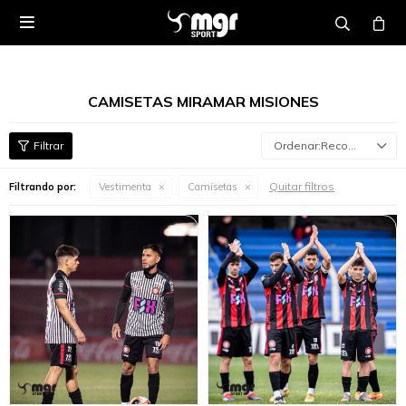

CAMISETAS MIRAMAR MISIONES
Recomendados
Quitar filtros
Filtrando por:
Vestimenta
Camisetas