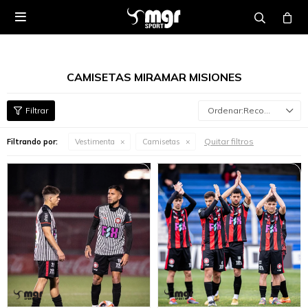

CAMISETAS MIRAMAR MISIONES
Recomendados
Quitar filtros
Filtrando por:
Vestimenta
Camisetas