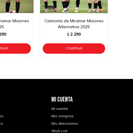
ramar Misiones
Camiseta de Miramar Misiones
25
Alternativa 2025
290
2.290
$
MI CUENTA
Mi cuenta
es
Mis compras
es
Mis direcciones
Wish List