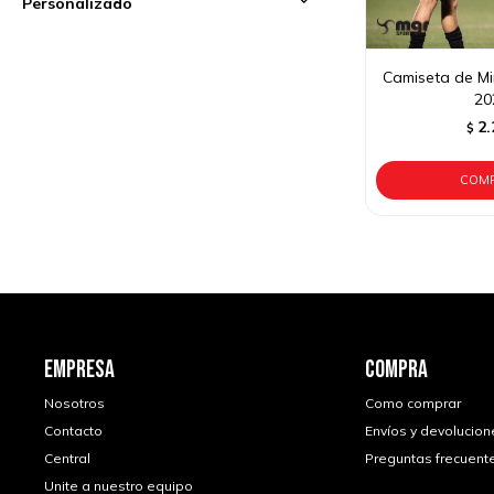
Personalizado
Camiseta de Mi
20
2.
$
EMPRESA
COMPRA
Nosotros
Como comprar
Contacto
Envíos y devolucion
Central
Preguntas frecuent
Unite a nuestro equipo