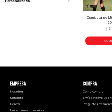
Personalizado
Camiseta de Mi
20
2.
$
EMPRESA
COMPRA
Nosotros
Como comprar
Contacto
Envíos y devolucion
Central
Preguntas frecuent
Unite a nuestro equipo