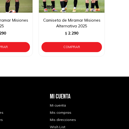
ramar Misiones
Camiseta de Miramar Misiones
25
Alternativa 2025
290
2.290
$
MI CUENTA
Mi cuenta
es
Mis compras
es
Mis direcciones
Wish List