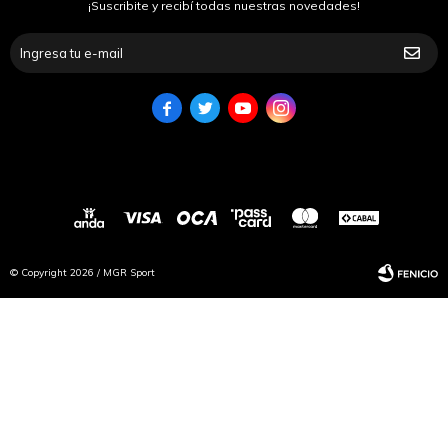
¡Suscribite y recibí todas nuestras novedades!




© Copyright 2026 / MGR Sport
Fenicio