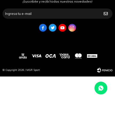
¡Suscribite y recibí todas nuestras novedades!




© Copyright 2026 / MGR Sport
Fenicio