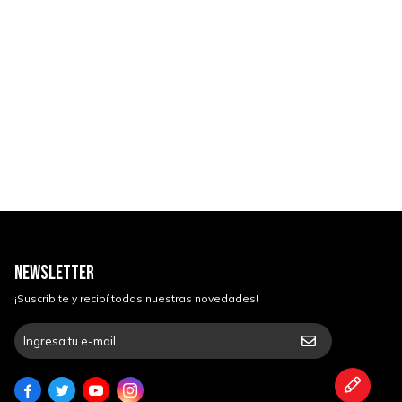
NEWSLETTER
¡Suscribite y recibí todas nuestras novedades!



