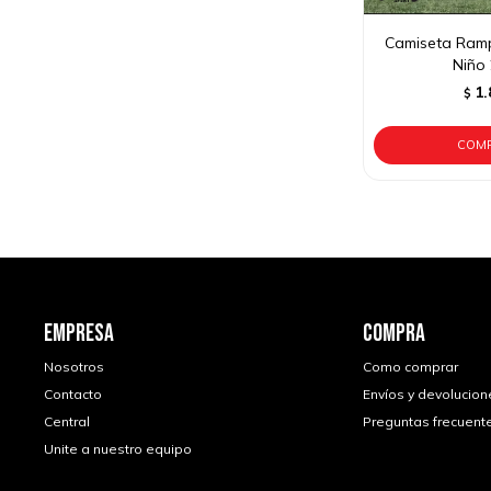
Camiseta Ramp
Niño
1.
$
EMPRESA
COMPRA
Nosotros
Como comprar
Contacto
Envíos y devolucion
Central
Preguntas frecuent
Unite a nuestro equipo