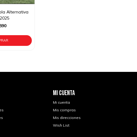
la Alternativa
 2025
890
MI CUENTA
Mi cuenta
es
Mis compras
es
Mis direcciones
Wish List