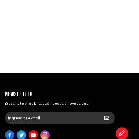
NEWSLETTER
¡Suscribite y recibí todas nuestras novedades!



