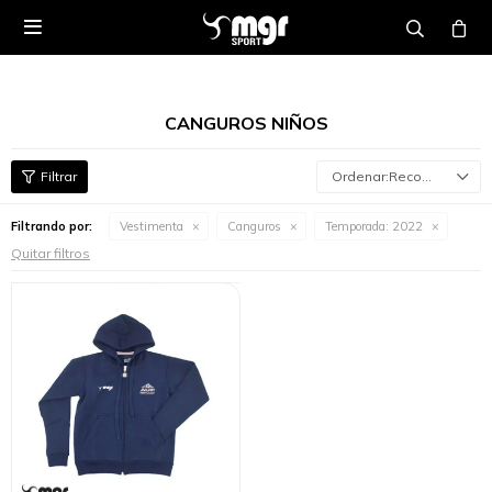

CANGUROS NIÑOS
Recomendados
Filtrando por:
Vestimenta
Canguros
Temporada:
2022
Quitar filtros