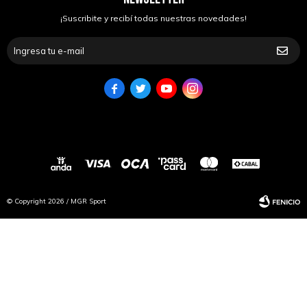
¡Suscribite y recibí todas nuestras novedades!




© Copyright 2026 / MGR Sport
Fenicio