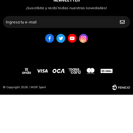
¡Suscribite y recibí todas nuestras novedades!




© Copyright 2026 / MGR Sport
Fenicio