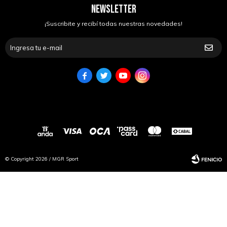
NEWSLETTER
¡Suscribite y recibí todas nuestras novedades!




© Copyright 2026 / MGR Sport