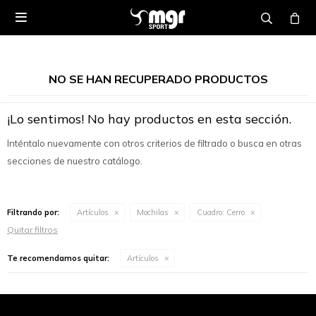

NO SE HAN RECUPERADO PRODUCTOS
¡Lo sentimos! No hay productos en esta sección.
Inténtalo nuevamente con otros criterios de filtrado o busca en otras
secciones de nuestro catálogo.
Filtrando por:
Artículos
Mochilas
Cuadro:
Cerro
Quitar filtros
Te recomendamos quitar:
Artículos